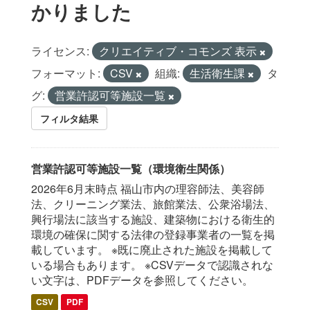
かりました
ライセンス:
クリエイティブ・コモンズ 表示
フォーマット:
CSV
組織:
生活衛生課
タ
グ:
営業許認可等施設一覧
フィルタ結果
営業許認可等施設一覧（環境衛生関係）
2026年6月末時点 福山市内の理容師法、美容師
法、クリーニング業法、旅館業法、公衆浴場法、
興行場法に該当する施設、建築物における衛生的
環境の確保に関する法律の登録事業者の一覧を掲
載しています。 ※既に廃止された施設を掲載して
いる場合もあります。 ※CSVデータで認識されな
い文字は、PDFデータを参照してください。
CSV
PDF