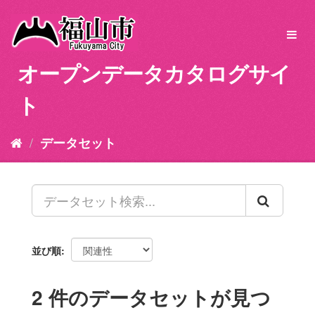
ス
キ
Toggl
ッ
navig
プ
オープンデータカタログサイ
し
て
ト
内
容
へ
データセット
並び順
2 件のデータセットが見つ