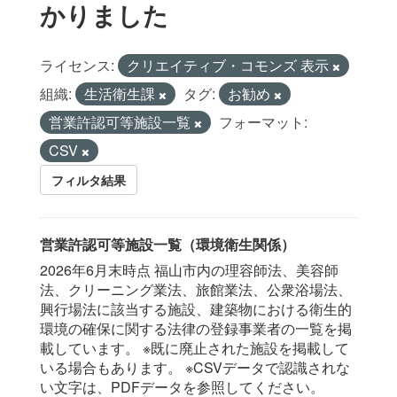
かりました
ライセンス:
クリエイティブ・コモンズ 表示
組織:
生活衛生課
タグ:
お勧め
営業許認可等施設一覧
フォーマット:
CSV
フィルタ結果
営業許認可等施設一覧（環境衛生関係）
2026年6月末時点 福山市内の理容師法、美容師
法、クリーニング業法、旅館業法、公衆浴場法、
興行場法に該当する施設、建築物における衛生的
環境の確保に関する法律の登録事業者の一覧を掲
載しています。 ※既に廃止された施設を掲載して
いる場合もあります。 ※CSVデータで認識されな
い文字は、PDFデータを参照してください。