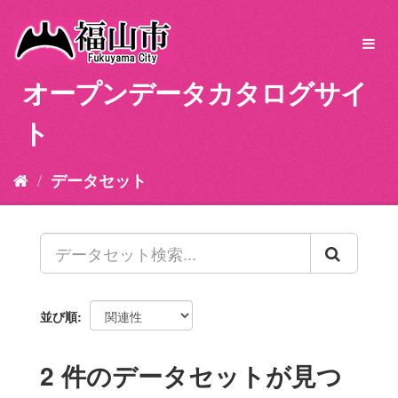
ス
キ
Toggl
ッ
navig
プ
オープンデータカタログサイ
し
て
ト
内
容
へ
データセット
並び順
2 件のデータセットが見つ