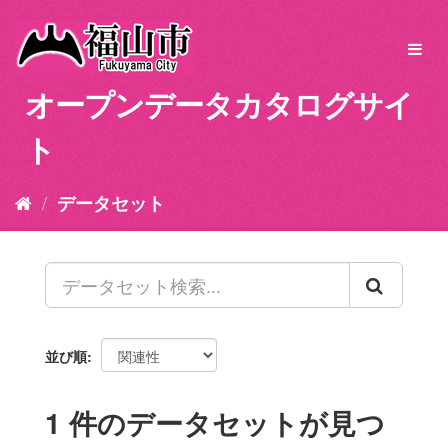
ス
キ
Toggl
ッ
navig
プ
オープンデータカタログサイ
し
て
ト
内
容
へ
データセット
並び順
1 件のデータセットが見つ