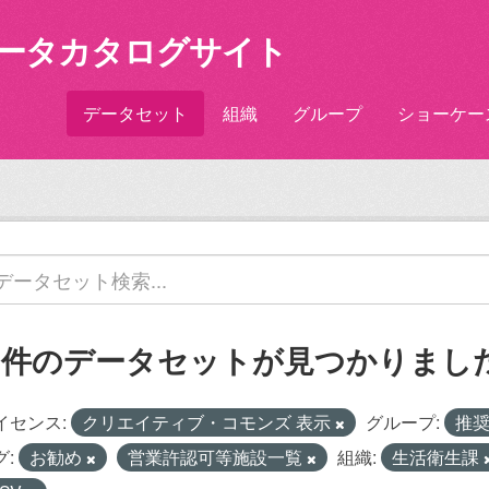
ータカタログサイト
データセット
組織
グループ
ショーケー
1 件のデータセットが見つかりまし
イセンス:
クリエイティブ・コモンズ 表示
グループ:
推
グ:
お勧め
営業許認可等施設一覧
組織:
生活衛生課