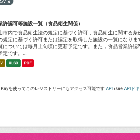
SV
業許認可等施設一覧（食品衛生関係）
山市内で食品衛生法の規定に基づく許可，食品衛生に関する条
の規定に基づく許可または認定を取得した施設の一覧になります
覧については毎月上旬頃に更新予定です。また，食品営業許認
予定です。...
SV
XLSX
PDF
PI Keyを使ってこのレジストリーにもアクセス可能です
API
(see
APIド