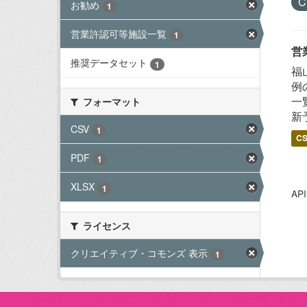
C
お勧め
1
営業許認可等施設一覧
1
営
推奨データセット
1
福
例
一
フォーマット
新
CSV
1
C
PDF
1
XLSX
1
A
ライセンス
クリエイティブ・コモンズ 表示
1