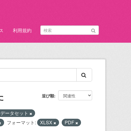
ス
利用規約
た
並び順
奨データセット
フォーマット:
XLSX
PDF