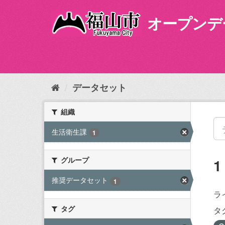
ス
キ
オープンデ
ッ
プ
し
て
内
容
データセット
へ
組織
生活衛生課
1
グループ
推奨データセット
1
ラ
タグ
タ