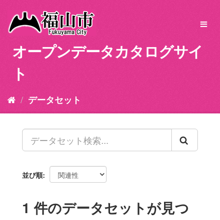
ス
キ
Toggl
ッ
navig
プ
オープンデータカタログサイ
し
て
ト
内
容
へ
データセット
並び順
1 件のデータセットが見つ