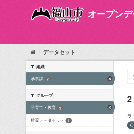
ス
キ
オープンデ
ッ
プ
し
て
内
容
データセット
へ
組織
学事課
2
グループ
子育て・教育
2
ラ
推奨データセット
1
C