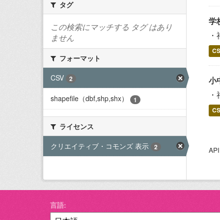
タグ
学
この検索にマッチする タグ はあり
・
ません
C
フォーマット
CSV
2
小
・
shapefile（dbf,shp,shx）
1
C
ライセンス
クリエイティブ・コモンズ 表示
2
A
言語