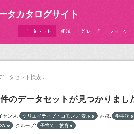
ータカタログサイト
データセット
組織
グループ
ショーケー
2 件のデータセットが見つかりまし
イセンス:
クリエイティブ・コモンズ 表示
組織:
学事課
SV
グループ:
子育て・教育