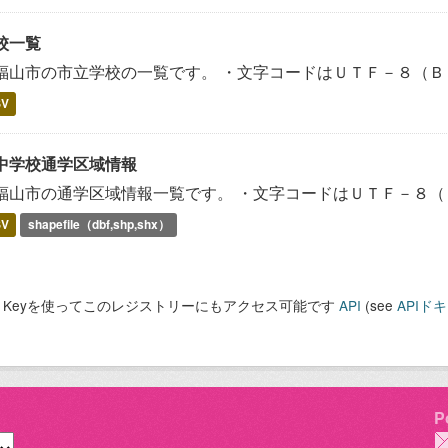
校一覧
福山市の市立学校の一覧です。 ・文字コードはＵＴＦ－８（Ｂ
SV
中学校通学区域情報
福山市の通学区域情報一覧です。 ・文字コードはＵＴＦ－８（
SV
shapefile（dbf,shp,shx）
PI Keyを使ってこのレジストリーにもアクセス可能です
API
(see
APIド
P