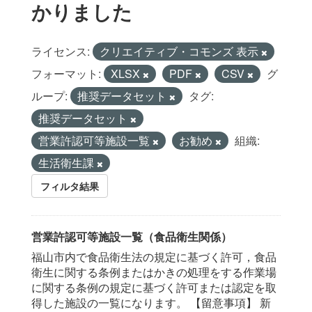
かりました
ライセンス:
クリエイティブ・コモンズ 表示
フォーマット:
XLSX
PDF
CSV
グ
ループ:
推奨データセット
タグ:
推奨データセット
営業許認可等施設一覧
お勧め
組織:
生活衛生課
フィルタ結果
営業許認可等施設一覧（食品衛生関係）
福山市内で食品衛生法の規定に基づく許可，食品
衛生に関する条例またはかきの処理をする作業場
に関する条例の規定に基づく許可または認定を取
得した施設の一覧になります。 【留意事項】 新