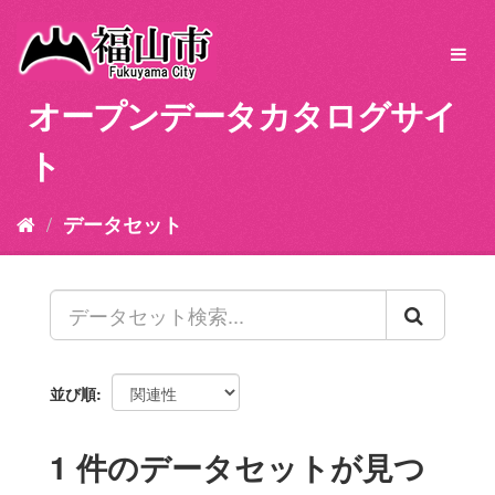
ス
キ
Toggl
ッ
navig
プ
オープンデータカタログサイ
し
て
ト
内
容
へ
データセット
並び順
1 件のデータセットが見つ