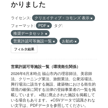
かりました
ライセンス:
クリエイティブ・コモンズ 表示
フォーマット:
PDF
タグ:
推奨データセット
営業許認可等施設一覧
お勧め
フィルタ結果
営業許認可等施設一覧（環境衛生関係）
2026年6月末時点 福山市内の理容師法、美容師
法、クリーニング業法、旅館業法、公衆浴場法、
興行場法に該当する施設、建築物における衛生的
環境の確保に関する法律の登録事業者の一覧を掲
載しています。 ※既に廃止された施設を掲載して
いる場合もあります。 ※CSVデータで認識されな
い文字は、PDFデータを参照してください。