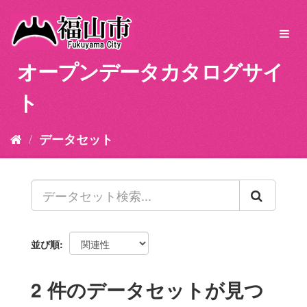
ス
キ
Toggl
ッ
navig
プ
オープンデータカタログサイ
し
て
ト
内
容
へ
データセット
並び順
2 件のデータセットが見つ