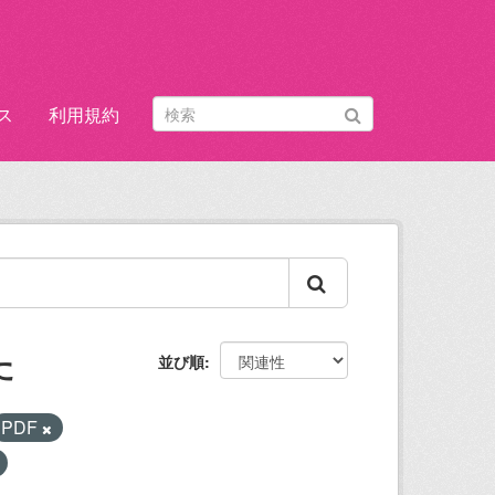
ス
利用規約
た
並び順
PDF