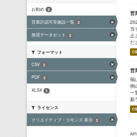
お勧め
2
営
2
営業許認可等施設一覧
2
当
推奨データセット
止
2
だ
フォーマット
C
CSV
2
営
PDF
2
福
例
XLSX
1
一
新
ライセンス
C
クリエイティブ・コモンズ 表示
2
A