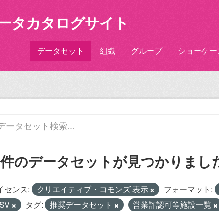
ータカタログサイト
データセット
組織
グループ
ショーケー
2 件のデータセットが見つかりまし
イセンス:
クリエイティブ・コモンズ 表示
フォーマット:
SV
タグ:
推奨データセット
営業許認可等施設一覧