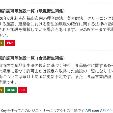
業許認可等施設一覧（環境衛生関係）
026年6月末時点 福山市内の理容師法、美容師法、クリーニン
する施設、建築物における衛生的環境の確保に関する法律の登録
された施設を掲載している場合もあります。 ※CSVデータで認
さい。
SV
PDF
業許認可等施設一覧（食品衛生関係）
山市内で食品衛生法の規定に基づく許可，食品衛生に関する条
の規定に基づく許可または認定を取得した施設の一覧になります
覧については毎月上旬頃に更新予定です。また，食品営業許認
予定です。...
SV
XLSX
PDF
PI Keyを使ってこのレジストリーにもアクセス可能です
API
(see
APIド