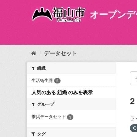
ス
キ
オープンデ
ッ
プ
し
て
内
容
データセット
へ
組織
生活衛生課
2
人気のある 組織 のみを表示
グループ
推奨データセット
1
ラ
C
タグ