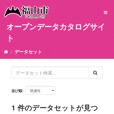
ス
キ
Toggl
ッ
navig
プ
オープンデータカタログサイ
し
て
ト
内
容
へ
データセット
並び順
1 件のデータセットが見つ