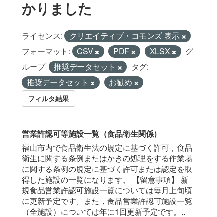
かりました
ライセンス:
クリエイティブ・コモンズ 表示
フォーマット:
CSV
PDF
XLSX
グ
ループ:
推奨データセット
タグ:
推奨データセット
お勧め
フィルタ結果
営業許認可等施設一覧（食品衛生関係）
福山市内で食品衛生法の規定に基づく許可，食品
衛生に関する条例またはかきの処理をする作業場
に関する条例の規定に基づく許可または認定を取
得した施設の一覧になります。 【留意事項】 新
規食品営業許認可施設一覧については毎月上旬頃
に更新予定です。また，食品営業許認可施設一覧
（全施設）については年に1回更新予定です。...