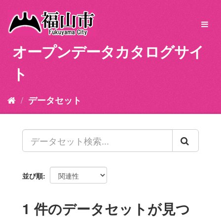
ス
キ
Toggl
ッ
navig
プ
オープンデータカタログサイ
し
て
ト
内
容
へ
データセット
並び順
1 件のデータセットが見つ