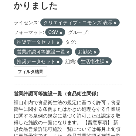
かりました
ライセンス:
クリエイティブ・コモンズ 表示
フォーマット:
CSV
グループ:
推奨データセット
タグ:
営業許認可等施設一覧
お勧め
推奨データセット
組織:
生活衛生課
フィルタ結果
営業許認可等施設一覧（食品衛生関係）
福山市内で食品衛生法の規定に基づく許可，食品
衛生に関する条例またはかきの処理をする作業場
に関する条例の規定に基づく許可または認定を取
得した施設の一覧になります。 【留意事項】 新
規食品営業許認可施設一覧については毎月上旬頃
に更新予定です。また，食品営業許認可施設一覧