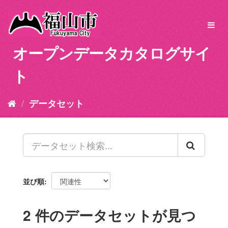
ス
キ
Toggl
ッ
navig
プ
オープンデータカタログサイ
し
て
ト
内
容
へ
データセット
並び順
2 件のデータセットが見つ