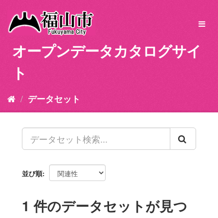
ス
キ
Toggl
ッ
navig
プ
オープンデータカタログサイ
し
て
ト
内
容
へ
データセット
並び順
1 件のデータセットが見つ