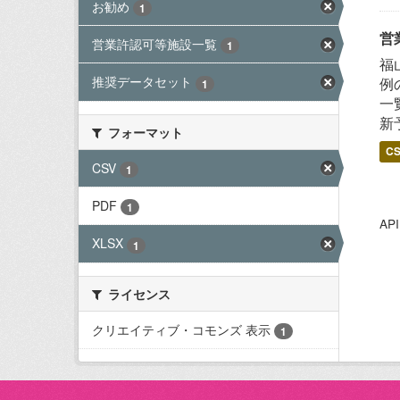
お勧め
1
営
営業許認可等施設一覧
1
福
推奨データセット
例
1
一
新
フォーマット
C
CSV
1
PDF
1
A
XLSX
1
ライセンス
クリエイティブ・コモンズ 表示
1