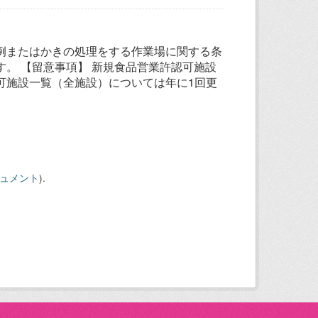
例またはかきの処理をする作業場に関する条
。 【留意事項】 新規食品営業許認可施設
可施設一覧（全施設）については年に1回更
キュメント
).