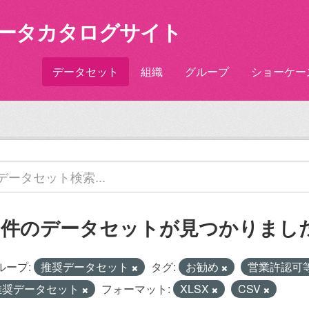
ータカタログサイト
データセット
組織
グループ
ショーケー
1 件のデータセットが見つかりまし
ループ:
推奨データセット
タグ:
お勧め
営業許認可
推奨データセット
フォーマット:
XLSX
CSV