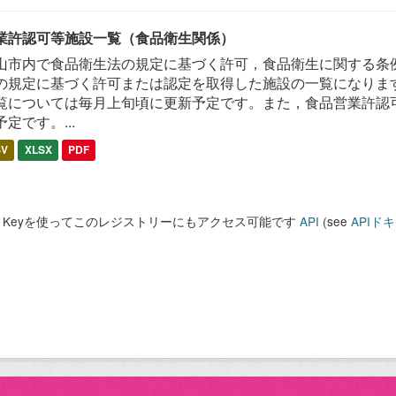
業許認可等施設一覧（食品衛生関係）
山市内で食品衛生法の規定に基づく許可，食品衛生に関する条
の規定に基づく許可または認定を取得した施設の一覧になります
覧については毎月上旬頃に更新予定です。また，食品営業許認
予定です。...
SV
XLSX
PDF
PI Keyを使ってこのレジストリーにもアクセス可能です
API
(see
APIド