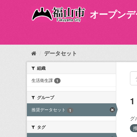
ス
キ
オープンデ
ッ
プ
し
て
内
容
データセット
へ
組織
生活衛生課
1
グループ
推奨データセット
1
グ
タグ