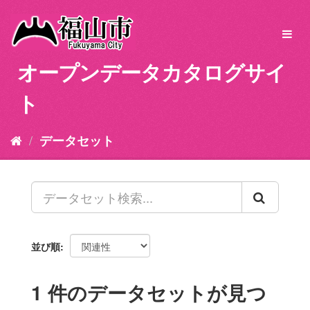
ス
キ
Toggl
ッ
navig
プ
オープンデータカタログサイ
し
て
ト
内
容
へ
データセット
並び順
1 件のデータセットが見つ