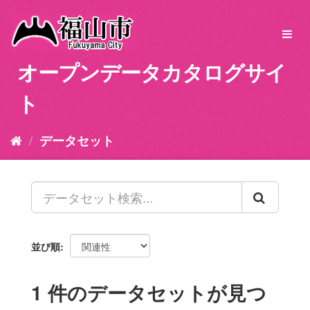
ス
キ
Toggl
ッ
navig
プ
オープンデータカタログサイ
し
て
ト
内
容
へ
データセット
並び順
1 件のデータセットが見つ