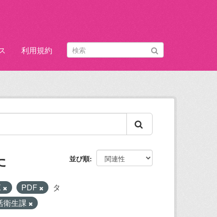
ス
利用規約
た
並び順
X
PDF
タ
活衛生課