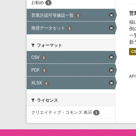
お勧め
1
営
営業許認可等施設一覧
1
福
推奨データセット
例
1
一
新
フォーマット
C
CSV
1
PDF
1
A
XLSX
1
ライセンス
クリエイティブ・コモンズ 表示
1