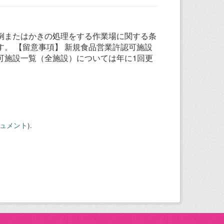
例またはかきの処理をする作業場に関する条
。 【留意事項】 新規食品営業許認可施設
可施設一覧（全施設）については年に1回更
キュメント
).