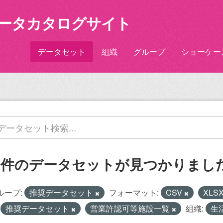
ータカタログサイト
データセット
組織
グループ
ショーケー
1 件のデータセットが見つかりまし
ループ:
推奨データセット
フォーマット:
CSV
XLS
推奨データセット
営業許認可等施設一覧
組織:
生