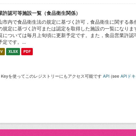
業許認可等施設一覧（食品衛生関係）
山市内で食品衛生法の規定に基づく許可，食品衛生に関する条
の規定に基づく許可または認定を取得した施設の一覧になります
覧については毎月上旬頃に更新予定です。また，食品営業許認
予定です。...
SV
XLSX
PDF
PI Keyを使ってこのレジストリーにもアクセス可能です
API
(see
APIド