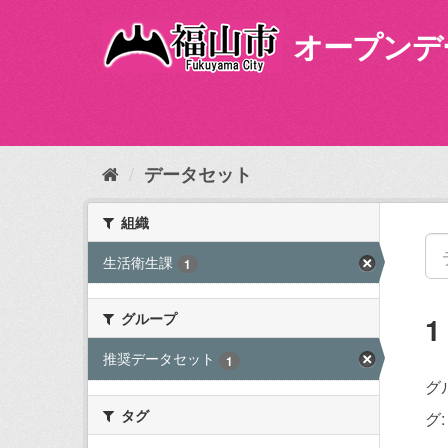
ス
キ
オープンデ
ッ
プ
し
て
内
容
データセット
へ
組織
生活衛生課
1
グループ
推奨データセット
1
グ
タグ
グ: