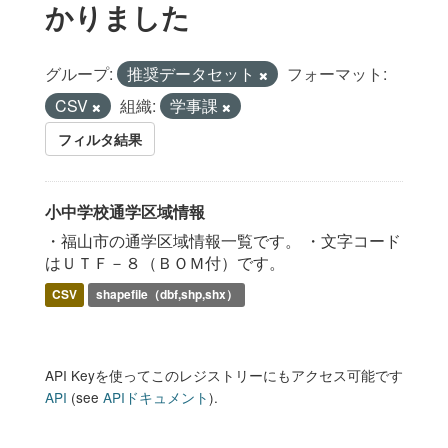
かりました
グループ:
推奨データセット
フォーマット:
CSV
組織:
学事課
フィルタ結果
小中学校通学区域情報
・福山市の通学区域情報一覧です。 ・文字コード
はＵＴＦ－８（ＢＯＭ付）です。
CSV
shapefile（dbf,shp,shx）
API Keyを使ってこのレジストリーにもアクセス可能です
API
(see
APIドキュメント
).