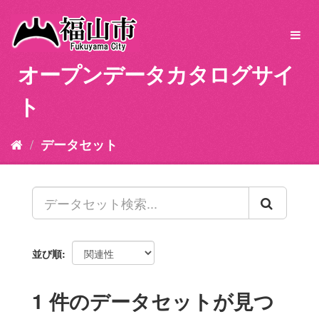
ス
キ
Toggl
ッ
navig
プ
オープンデータカタログサイ
し
て
ト
内
容
へ
データセット
並び順
1 件のデータセットが見つ