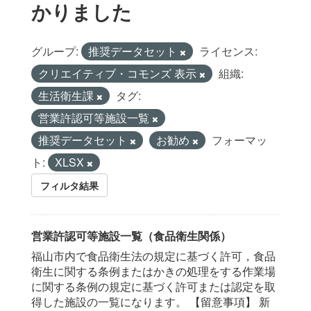
かりました
グループ:
推奨データセット
ライセンス:
クリエイティブ・コモンズ 表示
組織:
生活衛生課
タグ:
営業許認可等施設一覧
推奨データセット
お勧め
フォーマッ
ト:
XLSX
フィルタ結果
営業許認可等施設一覧（食品衛生関係）
福山市内で食品衛生法の規定に基づく許可，食品
衛生に関する条例またはかきの処理をする作業場
に関する条例の規定に基づく許可または認定を取
得した施設の一覧になります。 【留意事項】 新