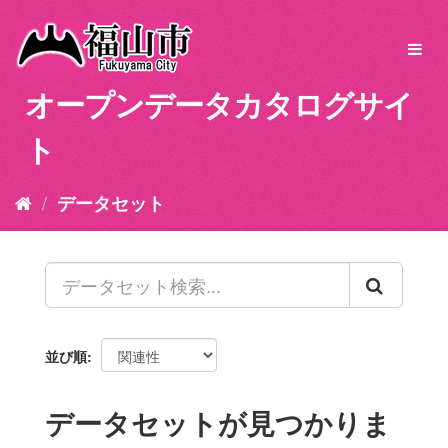
ス
キ
Toggl
ッ
navig
プ
オープンデータカタログサイ
し
て
ト
内
容
へ
データセット
並び順
データセットが見つかりま