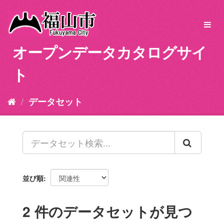
ス
キ
Toggl
ッ
navig
プ
オープンデータカタログサイ
し
て
ト
内
容
へ
データセット
並び順
2 件のデータセットが見つ