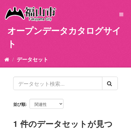
ス
キ
Toggl
ッ
navig
プ
オープンデータカタログサイ
し
て
ト
内
容
へ
データセット
並び順
1 件のデータセットが見つ