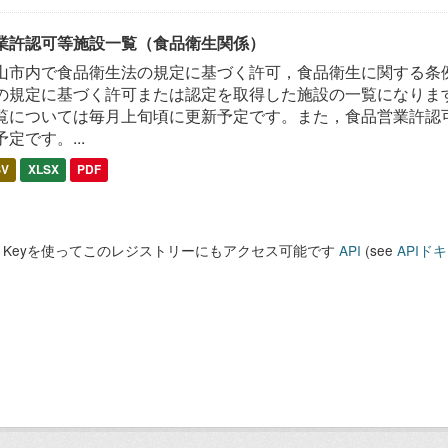
業許認可等施設一覧（食品衛生関係）
山市内で食品衛生法の規定に基づく許可，食品衛生に関する条
の規定に基づく許可または認定を取得した施設の一覧になります
覧については毎月上旬頃に更新予定です。また，食品営業許認
予定です。...
SV
XLSX
PDF
PI Keyを使ってこのレジストリーにもアクセス可能です
API
(see
APIド