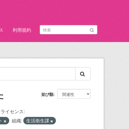
ス
利用規約
た
並び順
ライセンス:
ト
組織:
生活衛生課