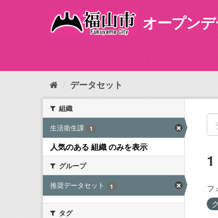
ス
キ
オープンデ
ッ
プ
し
て
内
容
データセット
へ
組織
生活衛生課
1
人気のある 組織 のみを表示
グループ
推奨データセット
1
フ
タグ