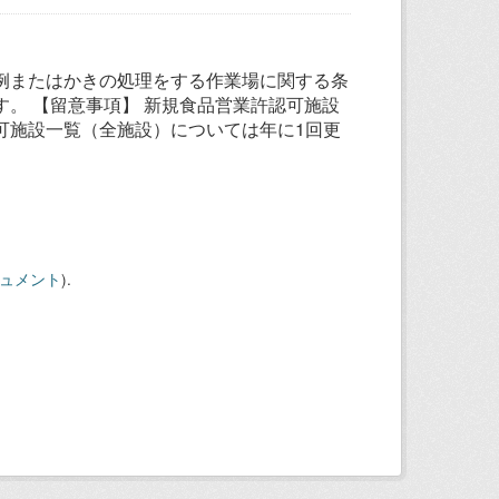
例またはかきの処理をする作業場に関する条
。 【留意事項】 新規食品営業許認可施設
可施設一覧（全施設）については年に1回更
キュメント
).