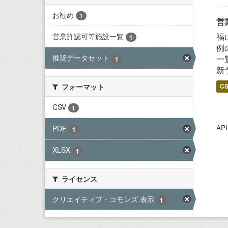
お勧め
1
営
福
営業許認可等施設一覧
1
例
推奨データセット
一
1
新
フォーマット
C
CSV
1
A
PDF
1
XLSX
1
ライセンス
クリエイティブ・コモンズ 表示
1