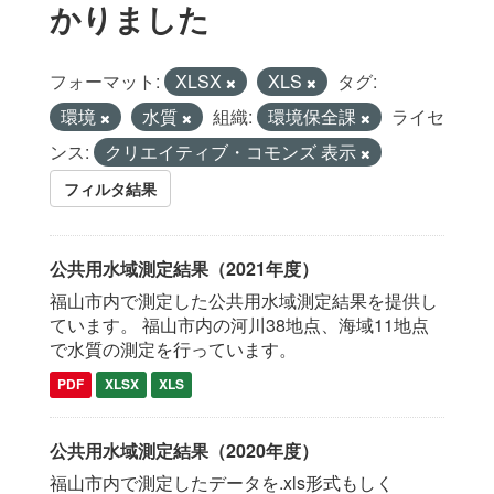
かりました
フォーマット:
XLSX
XLS
タグ:
環境
水質
組織:
環境保全課
ライセ
ンス:
クリエイティブ・コモンズ 表示
フィルタ結果
公共用水域測定結果（2021年度）
福山市内で測定した公共用水域測定結果を提供し
ています。 福山市内の河川38地点、海域11地点
で水質の測定を行っています。
PDF
XLSX
XLS
公共用水域測定結果（2020年度）
福山市内で測定したデータを.xls形式もしく