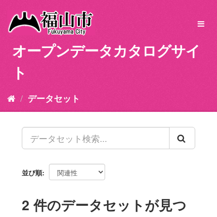
ス
キ
Toggl
ッ
navig
プ
オープンデータカタログサイ
し
て
ト
内
容
へ
データセット
並び順
2 件のデータセットが見つ