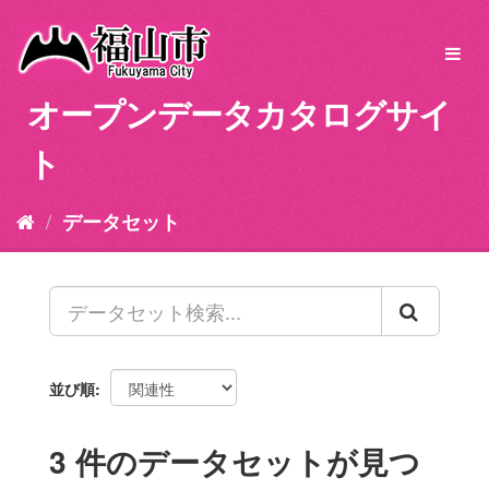
ス
キ
Toggl
ッ
navig
プ
オープンデータカタログサイ
し
て
ト
内
容
へ
データセット
並び順
3 件のデータセットが見つ