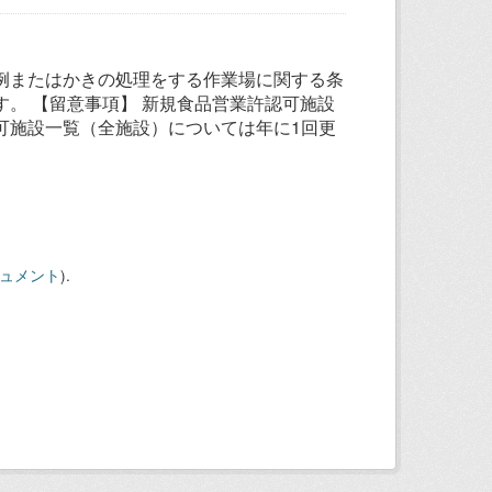
例またはかきの処理をする作業場に関する条
。 【留意事項】 新規食品営業許認可施設
可施設一覧（全施設）については年に1回更
キュメント
).