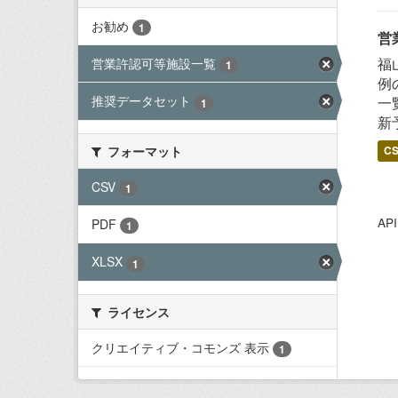
お勧め
1
営
福
営業許認可等施設一覧
1
例
推奨データセット
一
1
新
フォーマット
C
CSV
1
A
PDF
1
XLSX
1
ライセンス
クリエイティブ・コモンズ 表示
1