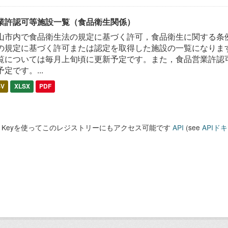
業許認可等施設一覧（食品衛生関係）
山市内で食品衛生法の規定に基づく許可，食品衛生に関する条
の規定に基づく許可または認定を取得した施設の一覧になります
覧については毎月上旬頃に更新予定です。また，食品営業許認
予定です。...
SV
XLSX
PDF
PI Keyを使ってこのレジストリーにもアクセス可能です
API
(see
APIド