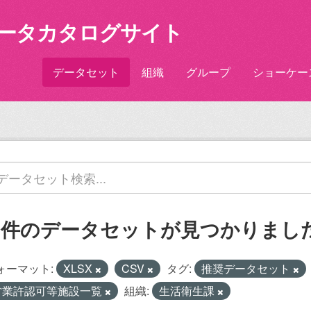
ータカタログサイト
データセット
組織
グループ
ショーケー
1 件のデータセットが見つかりまし
ォーマット:
XLSX
CSV
タグ:
推奨データセット
営業許認可等施設一覧
組織:
生活衛生課