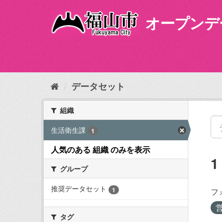
ス
キ
オープンデ
ッ
プ
し
て
内
容
データセット
へ
組織
生活衛生課
1
人気のある 組織 のみを表示
グループ
推奨データセット
1
フ
タグ