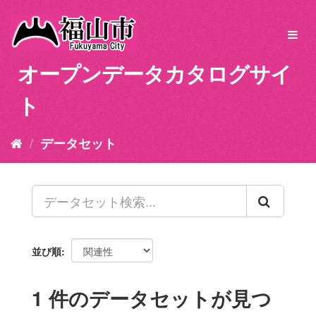
ス
キ
Toggl
ッ
navig
プ
オープンデータカタログサイ
し
て
ト
内
容
へ
データセット
並び順
1 件のデータセットが見つ