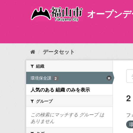
ス
キ
オープンデ
ッ
プ
し
て
内
容
データセット
へ
組織
環境保全課
2
人気のある 組織 のみを表示
グループ
この検索にマッチする グループ は
フ
ありません