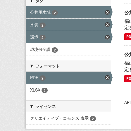
タグ
公
公共用水域
2
福
水質
2
定
環境
P
2
環境保全課
2
公
福
フォーマット
定
PDF
2
P
XLSX
2
A
ライセンス
クリエイティブ・コモンズ 表示
2