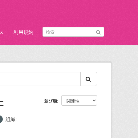
ス
利用規約
た
並び順
組織: