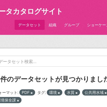
ータカタログサイト
データセット
組織
グループ
ショーケー
2 件のデータセットが見つかりまし
ォーマット:
PDF
タグ:
環境
水質
公共用水域
環境保全課