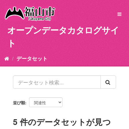
ス
キ
Toggl
ッ
navig
プ
オープンデータカタログサイ
し
て
ト
内
容
へ
データセット
並び順
5 件のデータセットが見つ