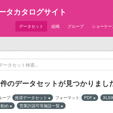
ータカタログサイト
データセット
組織
グループ
ショーケー
1 件のデータセットが見つかりまし
ループ:
推奨データセット
フォーマット:
PDF
XLS
お勧め
営業許認可等施設一覧