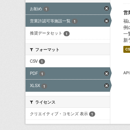
お勧め
1
営
福
営業許認可等施設一覧
1
例
推奨データセット
一
1
新
フォーマット
C
CSV
1
A
PDF
1
XLSX
1
ライセンス
クリエイティブ・コモンズ 表示
1