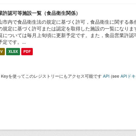
業許認可等施設一覧（食品衛生関係）
山市内で食品衛生法の規定に基づく許可，食品衛生に関する条
の規定に基づく許可または認定を取得した施設の一覧になります
覧については毎月上旬頃に更新予定です。また，食品営業許認
予定です。...
SV
XLSX
PDF
PI Keyを使ってこのレジストリーにもアクセス可能です
API
(see
APIド