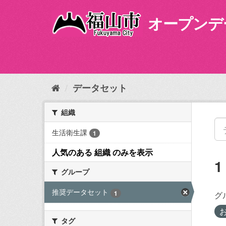
ス
キ
オープンデ
ッ
プ
し
て
内
容
データセット
へ
組織
生活衛生課
1
人気のある 組織 のみを表示
グループ
推奨データセット
1
グ
タグ