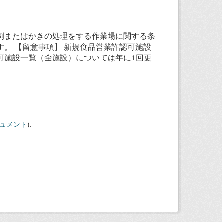
例またはかきの処理をする作業場に関する条
。 【留意事項】 新規食品営業許認可施設
可施設一覧（全施設）については年に1回更
キュメント
).