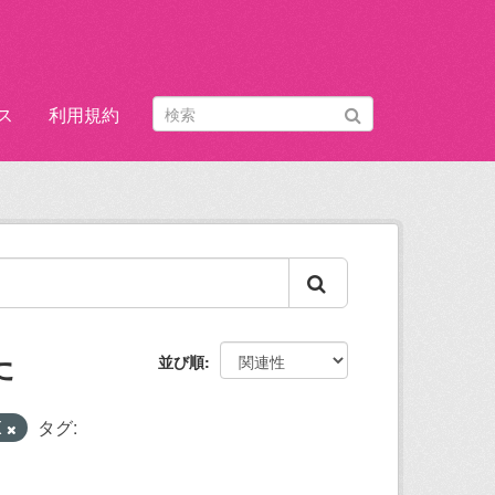
ス
利用規約
た
並び順
X
タグ: