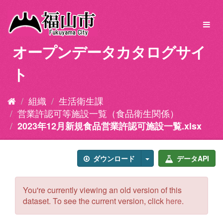
ス
キ
Toggl
ッ
navig
プ
オープンデータカタログサイ
し
て
ト
内
容
へ
組織
生活衛生課
営業許認可等施設一覧（食品衛生関係）
2023年12月新規食品営業許認可施設一覧.xlsx
ダウンロード
データAPI
You're currently viewing an old version of this
dataset. To see the current version, click
here
.